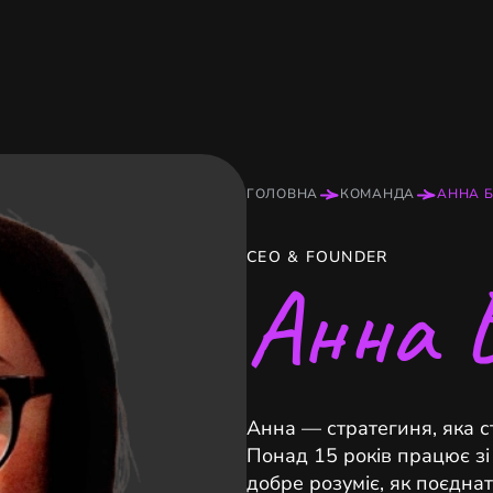
ПРО НАС
КОНТАКТИ
ГОЛОВНА
КОМАНДА
АННА 
CEO & FOUNDER
Анна 
Анна — стратегиня, яка с
Понад 15 років працює зі 
добре розуміє, як поєднат