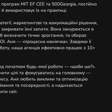
програм MIT EF CEE та 500Georgia, постійно
 й використовує їх на практиці.
атегії, маркетингові та комунікаційні рішення,
закривати їхні запити. Вона занурюється в
об визначити точки зростання, та обирає
I. Аня — «процесна маніячка». Завдяки її
боту, наша агенція ефективно працює з 10+
д початком будь-якої роботи — «шоби шо?».
чити цілі та фокусуватись на головному —
несу. Аня любить виклики та оптимізацію
ікання та посередності, а надихається
ити світ.