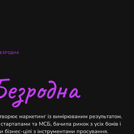
БЕЗРОДНА
Безродна
творює маркетинг із вимірюваним результатом.
стартапами та МСБ, бачила ринок з усіх боків і
и бізнес-цілі з інструментами просування.