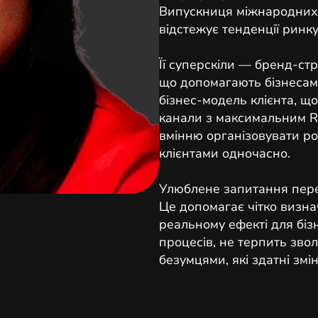
Випускниця міжнародних 
відстежує тенденції ринку
Її суперскіли — бренд-стр
що допомагають бізнесам 
бізнес-модель клієнта, щ
канали з максимальним RO
вмінню організовувати ро
клієнтами одночасно.
Улюблене запитання пере
Це допомагає чітко визна
реальному ефекті для біз
процесів, не терпить звол
безумцями, які здатні змін