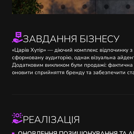
ЗАВДАННЯ БІЗНЕСУ
«Царів Хутір» — діючий комплекс відпочинку з
сформовану аудиторію, однак візуальна айдентик
Додатковим викликом були продажі: фактична з
оновити сприйняття бренду та забезпечити ст
РЕАЛІЗАЦІЯ
ОНОВЛЕННЯ ПОЗИЦІОНУВАННЯ ТА 