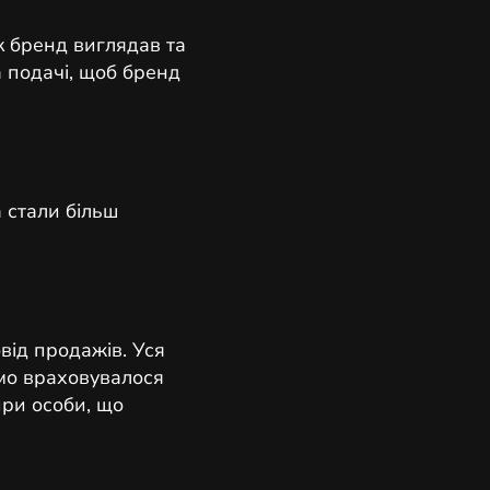
як бренд виглядав та
 подачі, щоб бренд
а стали більш
від продажів. Уся
емо враховувалося
ири особи, що