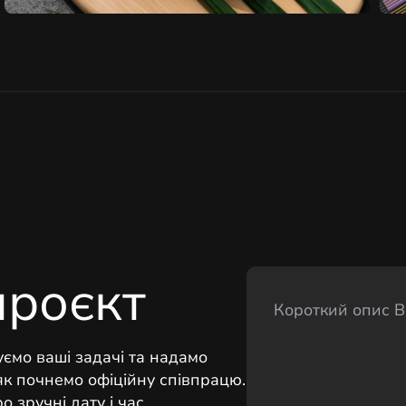
проєкт
уємо ваші задачі та надамо
як почнемо офіційну співпрацю.
 зручні дату і час.