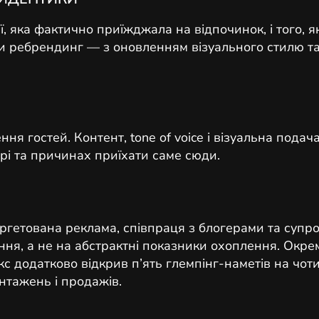
ї, яка фактично приїжджала на відпочинок, і того, 
ли ребрендинг — з оновленням візуального стилю та
я гостей. Контент, tone of voice і візуальна подач
рі та причинах приїхати саме сюди.
ргетована реклама, співпраця з блогерами та супро
ння, а не на абстрактні показники охоплення. Окр
 додатково відкрив п’ять глемпінг-наметів на чот
нтажень і продажів.