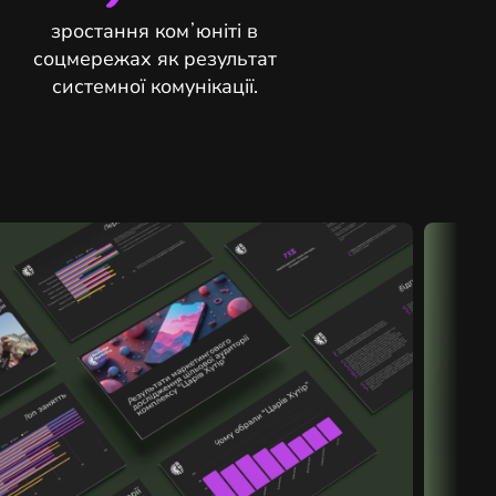
зростання комʼюніті в
соцмережах як результат
системної комунікації.