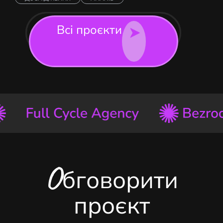
Всі проєкти
О
бговорити
проєкт