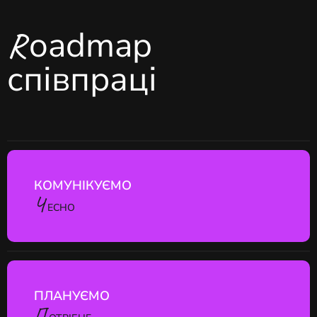
oadmap
R
співпраці
КОМУНІКУЄМО
Ч
ЕСНО
ПЛАНУЄМО
П