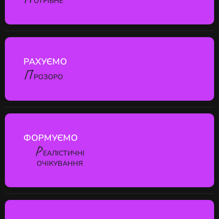
ОТРІБНЕ
РАХУЄМО
П
РОЗОРО
ФОРМУЄМО
Р
ЕАЛІСТИЧНІ
ОЧІКУВАННЯ