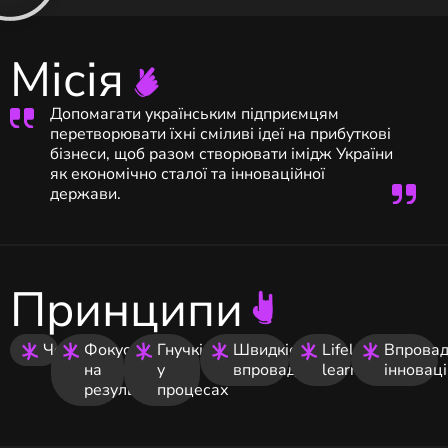
Місія
Допомагати українським підприємцям
перетворювати їхні сміливі ідеї на прибуткові
бізнеси, щоб разом створювати імідж України
як економічно сталої та інноваційної
держави.
Принципи
Чесність
Фокус
Гнучкість
Швидкість
Lifelong
Впрова
на
у
впровадження
learning
інновац
результаті
процесах